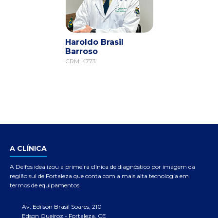
Haroldo Brasil
Barroso
CRM: 4773
A CLÍNICA
A Delfos idealizou a primeira clínica de diagnóstico por imagem da
região sul de Fortaleza que conta com a mais alta tecnologia em
termos de equipamentos.
Av. Edilson Brasil Soares, 210
Edson Queiroz - Fortaleza, CE