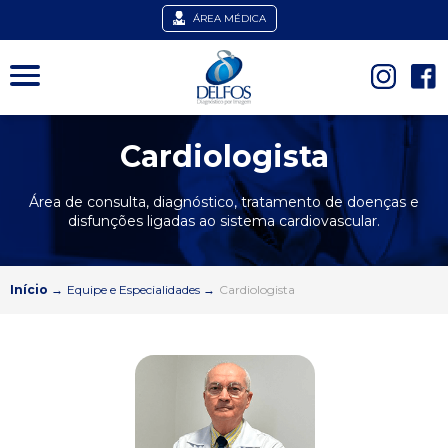
ÁREA MÉDICA
Cardiologista
Área de consulta, diagnóstico, tratamento de doenças e
disfunções ligadas ao sistema cardiovascular.
Início
→
Equipe e Especialidades
→
Cardiologista