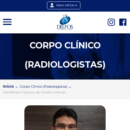
ÁREA MÉDICA
CORPO CLÍNICO
(RADIOLOGISTAS)
Início
→
Corpo Clínico (Radiologistas)
→
Sterfferson Maycon de Oliveira Morais