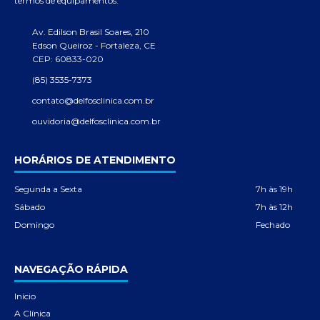
termos de equipamentos.
Av. Edilson Brasil Soares, 210
Edson Queiroz - Fortaleza, CE
CEP: 60833-020
(85) 3535-7373
contato@delfosclinica.com.br
ouvidoria@delfosclinica.com.br
HORÁRIOS DE ATENDIMENTO
Segunda a Sexta
7h às 19h
Sábado
7h às 12h
Domingo
Fechado
NAVEGAÇÃO RÁPIDA
Início
A Clínica