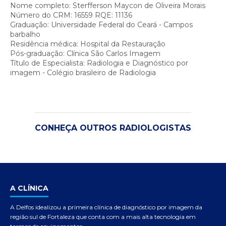
Nome completo: Sterfferson Maycon de Oliveira Morais
Número do CRM: 16559 RQE: 11136
Graduação: Universidade Federal do Ceará - Campos
barbalho
Residência médica: Hospital da Restauração
Pós-graduação: Clínica São Carlos Imagem
Título de Especialista: Radiologia e Diagnóstico por
imagem - Colégio brasileiro de Radiologia
CONHEÇA OUTROS RADIOLOGISTAS
A CLÍNICA
A Delfos idealizou a primeira clínica de diagnóstico por imagem da
região sul de Fortaleza que conta com a mais alta tecnologia em