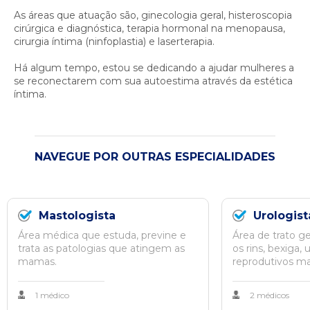
As áreas que atuação são, ginecologia geral, histeroscopia
cirúrgica e diagnóstica, terapia hormonal na menopausa,
cirurgia íntima (ninfoplastia) e laserterapia.
Há algum tempo, estou se dedicando a ajudar mulheres a
se reconectarem com sua autoestima através da estética
íntima.
NAVEGUE POR OUTRAS ESPECIALIDADES
Mastologista
Urologist
Área médica que estuda, previne e
Área de trato gen
trata as patologias que atingem as
os rins, bexiga, 
mamas.
reprodutivos ma
1 médico
2 médicos