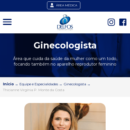
ÁREA MÉDICA
Ginecologista
Área que cuida da saúde da mulher como um todo,
focando também no aparelho reprodutor feminino
Início
→
Equipe e Especialidades
→
Ginecologista
→
Thicianne Virgínia P. Monte da Costa